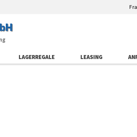
Fra
bH
ung
LAGERREGALE
LEASING
AN