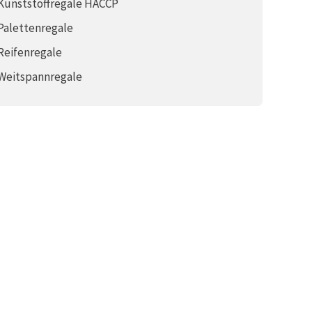
Kunststoffregale HACCP
Palettenregale
Reifenregale
Weitspannregale