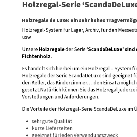
Holzregal-Serie ‘ScandaDeLux
Holzregale de Luxe: ein sehr hohes Tragvermöge
Holzregal-System für Lager, Archiv, für den Messes
usw.
Unsere
Holzregale
der Serie
‘ScandaDeLuxe’ sind 
Fichtenholz.
Es handelt sich hierbei um ein Holzregal – System 
Holzregale der Serie ScandaDeLuxe sind geeignet fü
den Keller, das Kinderzimmer…..den Einsatzmöglich
gesetzt.Natürlich können Sie das Holzregal jederz
Vorstellungen und Anforderungen.
Die Vorteile der Holzregal-Serie ScandaDeLuxe im Ü
sehr gute Qualität
kurze Lieferzeiten
geeignet für jeden Verwendungszweck